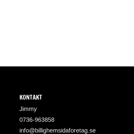
KONTAKT
Jimmy
0736-963858
info@billighemsidaforetag.se