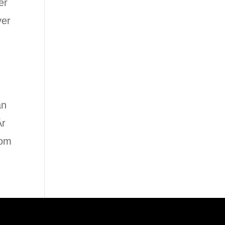
er
ver
än
Är
kom