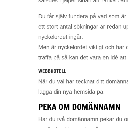
således hjälper sidan att ranka bätt
Du får själv fundera på vad som ä
ett stort antal sökningar är redan u
nyckelordet ingår.
Men är nyckelordet viktigt och har
träffa på så kan det vara en idé a
WEBBHOTELL
När du väl har tecknat ditt domän
lägga din nya hemsida på.
PEKA OM DOMÄNNAMN
Har du två domännamn pekar du om