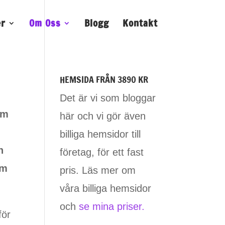
er
Om Oss
Blogg
Kontakt
HEMSIDA FRÅN 3890 KR
Det är vi som bloggar
om
här och vi gör även
billiga hemsidor till
n
företag, för ett fast
om
pris. Läs mer om
våra billiga hemsidor
och
se mina priser.
för