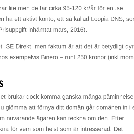
rar lite men de tar cirka 95-120 kr/år för en .se
ha ett aktivt konto, ett så kallad Loopia DNS, s
Prisuppgift inhämtat mars, 2016).
 .SE Direkt, men faktum är att det är betydligt dy
os exempelvis Binero – runt 250 kronor (inkl mom
S
det brukar dock komma ganska många påminnelse
 du glömma att förnya ditt domän går domänen in i 
tom nuvarande ägaren kan teckna om den. Efter
eckna för vem som helst som är intresserad. Det