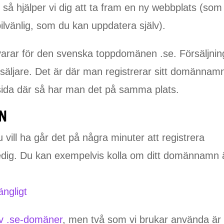
å hjälper vi dig att ta fram en ny webbplats (som
ilvänlig, som du kan uppdatera själv).
nsvarar för den svenska toppdomänen .se. Försäljni
ljare. Det är där man registrerar sitt domännam
sida där så har man det på samma plats.
N
vill ha går det på några minuter att registrera
ledig. Du kan exempelvis kolla om ditt domännamn 
ängligt
av .se-domäner
, men två som vi brukar använda är