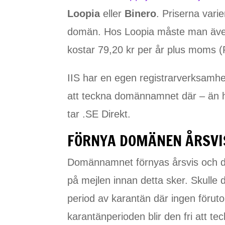
Loopia
eller
Binero
. Priserna varie
domän. Hos Loopia måste man även 
kostar 79,20 kr per år plus moms (
IIS har en egen registrarverksamhet
att teckna domännamnet där – än h
tar .SE Direkt.
FÖRNYA DOMÄNEN ÅRSVI
Domännamnet förnyas årsvis och 
på mejlen innan detta sker. Skulle
period av karantän där ingen föru
karantänperioden blir den fri att t