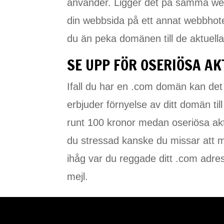
använder. Ligger det på samma webb
din webbsida på ett annat webbhot
du än peka domänen till de aktuel
SE UPP FÖR OSERIÖSA A
Ifall du har en .com domän kan det
erbjuder förnyelse av ditt domän til
runt 100 kronor medan oseriösa akt
du stressad kanske du missar att 
ihåg var du reggade ditt .com adres
mejl.