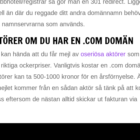
hotell/registrar så gör man en 301 redirect. Ligg
ell än där du reggade ditt andra domännamn behö
la namnservrarna som används.
KTÖRER OM DU HAR EN .COM DOMÄN
 kan hända att du får mejl av
oseriösa aktörer
som
l riktiga ockerpriser. Vanligtvis kostar en .com dom
örer kan ta 500-1000 kronor för en årsförnyelse. 
mejlet kommer från en sådan aktör så tänk på att 
s eftersom de nästan alltid skickar ut fakturan via