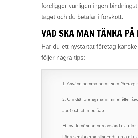
föreligger vanligen ingen bindnings
taget och du betalar i förskott.
VAD SKA MAN TÄNKA PÅ
Har du ett nystartat företag kanske
följer några tips:
1. Använd samma namn som företags
2. Om ditt företagsnamn innehåller åäö
aao) och ett med åäö.
Ett av domännamnen använd ex. utan å
båda versionerna slipper du oroa dig