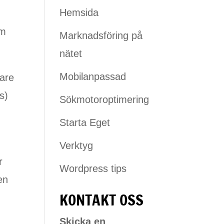
Hemsida
om
Marknadsföring på
nätet
Mobilanpassad
rare
s)
Sökmotoroptimering
Starta Eget
Verktyg
r
Wordpress tips
en
KONTAKT OSS
Skicka en