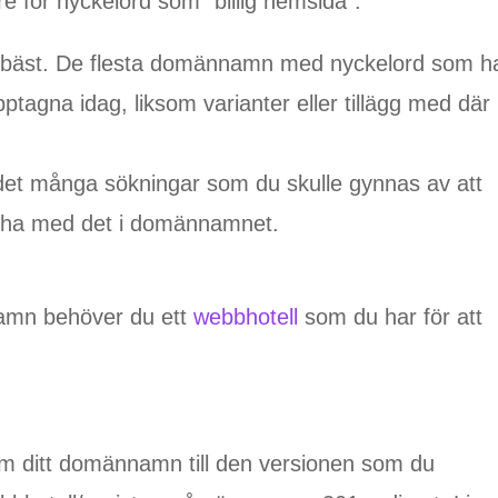
re för nyckelord som ”billig hemsida”.
r bäst. De flesta domännamn med nyckelord som h
pptagna idag, liksom varianter eller tillägg med där
 det många sökningar som du skulle gynnas av att
tt ha med det i domännamnet.
namn behöver du ett
webbhotell
som du har för att
 ditt domännamn till den versionen som du