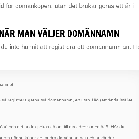
tid för domänköpen, utan det brukar göras ett år i
 NÄR MAN VÄLJER DOMÄNNAMN
 du inte hunnit att registrera ett domännamn än. H
namnet.
 så registrera gärna två domännamn, ett utan åäö (använda istället
äö och det andra pekas då om till din adress med åäö. HAr du
 för om någon köper det andra domännamnet och använder.