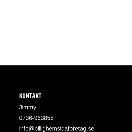
KONTAKT
Jimmy
0736-963858
info@billighemsidaforetag.se