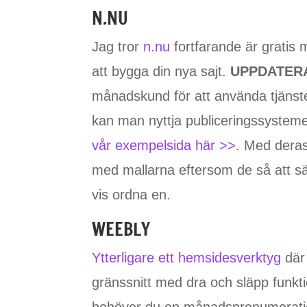
N.NU
Jag tror
n.nu
fortfarande är gratis 
att bygga din nya sajt.
UPPDATERA
månadskund för att använda tjänsten
kan man nyttja publiceringssysteme
vår exempelsida här >>
. Med deras
med mallarna eftersom de så att sä
vis ordna en.
WEEBLY
Ytterligare ett hemsidesverktyg
där 
gränssnitt med dra och släpp funkti
behöver du en månadsprenumerat