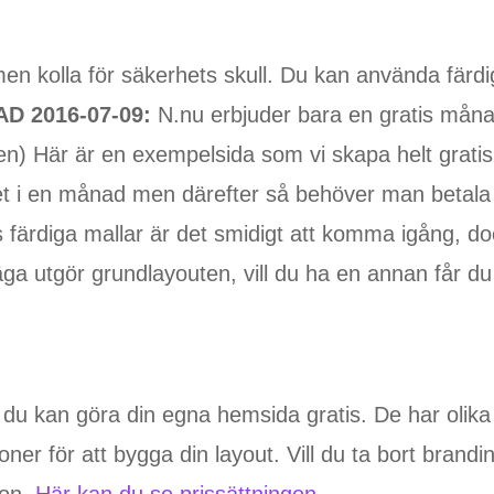
men kolla för säkerhets skull. Du kan använda färdi
D 2016-07-09:
N.nu erbjuder bara en gratis måna
) Här är en exempelsida som vi skapa helt gratis. 
t i en månad men därefter så behöver man betala 
 färdiga mallar är det smidigt att komma igång, do
ga utgör grundlayouten, vill du ha en annan får du
du kan göra din egna hemsida gratis. De har olik
oner för att bygga din layout. Vill du ta bort bra
ion.
Här kan du se prissättningen
.